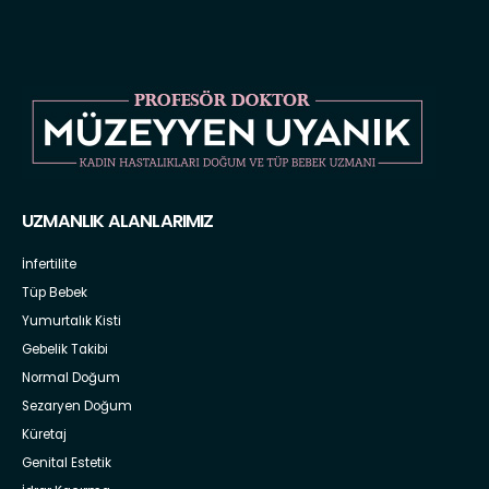
UZMANLIK ALANLARIMIZ
İnfertilite
Tüp Bebek
Yumurtalık Kisti
Gebelik Takibi
Normal Doğum
Sezaryen Doğum
Küretaj
Genital Estetik