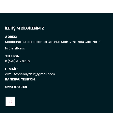
İLETİŞİM BİLGİLERİMİZ
ADRES:
Medicana Bursa Hastanesi Odunluk Mah. İzmir Yolu Cad. No: 41
Nilüfer/Bursa
TELEFON:
0 (541) 412 02 62
E-MAIL:
drmuzeyyenuyanik@gmail.com
RANDEVU TELEFON :
0224 970 0101