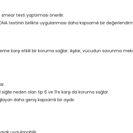
p smear testi yaptırması önerilir.
DNA testinin birlikte uygulanması daha kapsamılı bir değerlendir
türlerine karşı etkili bir koruma sağlar. Aşılar, vücudun savunma 
ar.
al siğile neden olan tip 6 ve 11’e karşı da koruma sağlar.
ğlayan daha genış kapsamlı bir aşıdır.
arak uygulanabilir.