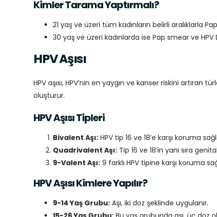
Kimler Tarama Yaptırmalı?
21 yaş ve üzeri tüm kadınların belirli aralıklarla Pa
30 yaş ve üzeri kadınlarda ise Pap smear ve HPV 
HPV Aşısı
HPV aşısı, HPV’nin en yaygın ve kanser riskini artıran 
oluşturur.
HPV Aşısı Tipleri
Bivalent Aşı:
HPV tip 16 ve 18’e karşı koruma sağl
Quadrivalent Aşı:
Tip 16 ve 18’in yanı sıra genit
9-Valent Aşı:
9 farklı HPV tipine karşı koruma sa
HPV Aşısı Kimlere Yapılır?
9-14 Yaş Grubu:
Aşı, iki doz şeklinde uygulanır.
15-26 Yaş Grubu:
Bu yaş grubunda aşı, üç doz ol