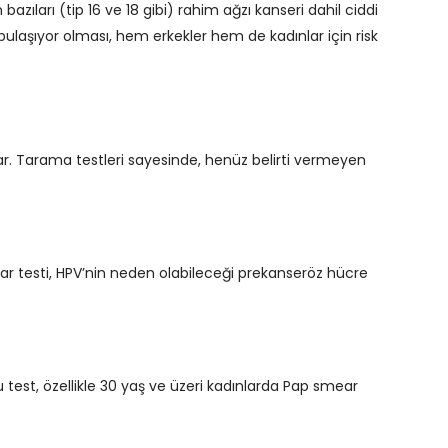
azıları (tip 16 ve 18 gibi) rahim ağzı kanseri dahil ciddi
sla bulaşıyor olması, hem erkekler hem de kadınlar için risk
nar. Tarama testleri sayesinde, henüz belirti vermeyen
ear testi, HPV’nin neden olabileceği prekanseröz hücre
 test, özellikle 30 yaş ve üzeri kadınlarda Pap smear