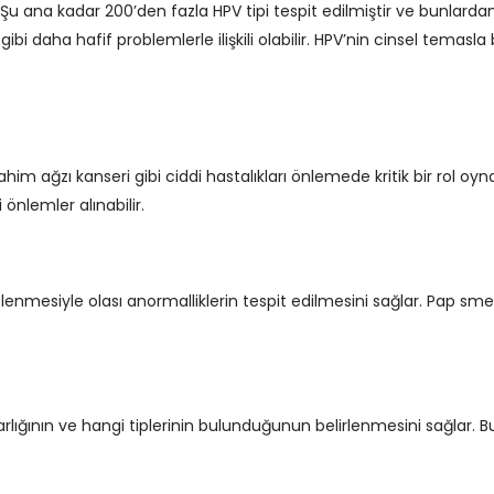
u ana kadar 200’den fazla HPV tipi tespit edilmiştir ve bunlardan b
ğil gibi daha hafif problemlerle ilişkili olabilir. HPV’nin cinsel tema
m ağzı kanseri gibi ciddi hastalıkları önlemede kritik bir rol oy
önlemler alınabilir.
lenmesiyle olası anormalliklerin tespit edilmesini sağlar. Pap sm
lığının ve hangi tiplerinin bulunduğunun belirlenmesini sağlar. Bu