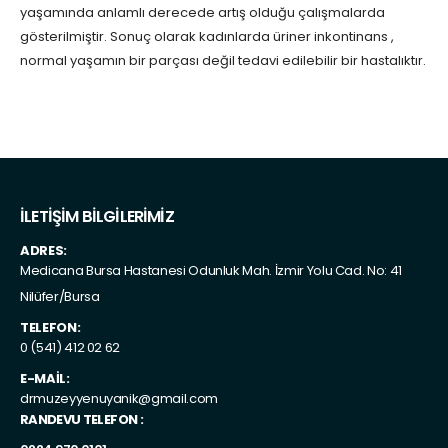
yaşamında anlamlı derecede artış olduğu çalışmalarda
gösterilmiştir. Sonuç olarak kadınlarda üriner inkontinans ,
normal yaşamın bir parçası değil tedavi edilebilir bir hastalıktır.
İLETİŞİM BİLGİLERİMİZ
ADRES:
Medicana Bursa Hastanesi Odunluk Mah. İzmir Yolu Cad. No: 41
Nilüfer/Bursa
TELEFON:
0 (541) 412 02 62
E-MAIL:
drmuzeyyenuyanik@gmail.com
RANDEVU TELEFON :