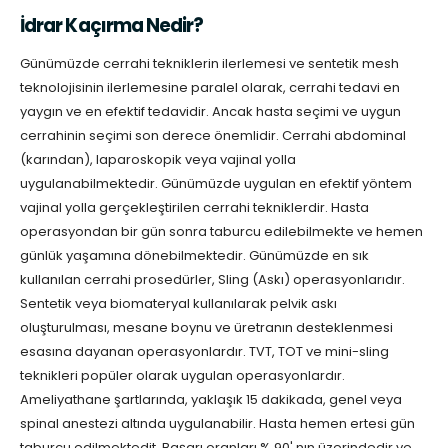
İdrar Kaçırma Nedir?
Günümüzde cerrahi tekniklerin ilerlemesi ve sentetik mesh
teknolojisinin ilerlemesine paralel olarak, cerrahi tedavi en
yaygın ve en efektif tedavidir. Ancak hasta seçimi ve uygun
cerrahinin seçimi son derece önemlidir. Cerrahi abdominal
(karından), laparoskopik veya vajinal yolla
uygulanabilmektedir. Günümüzde uygulan en efektif yöntem
vajinal yolla gerçekleştirilen cerrahi tekniklerdir. Hasta
operasyondan bir gün sonra taburcu edilebilmekte ve hemen
günlük yaşamına dönebilmektedir. Günümüzde en sık
kullanılan cerrahi prosedürler, Sling (Askı) operasyonlarıdır.
Sentetik veya biomateryal kullanılarak pelvik askı
oluşturulması, mesane boynu ve üretranın desteklenmesi
esasına dayanan operasyonlardır. TVT, TOT ve mini-sling
teknikleri popüler olarak uygulan operasyonlardır.
Ameliyathane şartlarında, yaklaşık 15 dakikada, genel veya
spinal anestezi altında uygulanabilir. Hasta hemen ertesi gün
taburcu edilmektedit. Başarı oranları % 90' nın üzerindedir ve