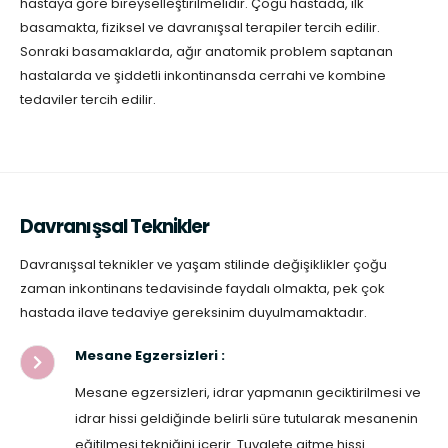
hastaya göre bireyselleştirilmelidir. Çogu hastada, ilk
basamakta, fiziksel ve davranışsal terapiler tercih edilir.
Sonraki basamaklarda, ağır anatomik problem saptanan
hastalarda ve şiddetli inkontinansda cerrahi ve kombine
tedaviler tercih edilir.
Davranışsal Teknikler
Davranışsal teknikler ve yaşam stilinde değişiklikler çoğu
zaman inkontinans tedavisinde faydalı olmakta, pek çok
hastada ilave tedaviye gereksinim duyulmamaktadır.
Mesane Egzersizleri :
Mesane egzersizleri, idrar yapmanın geciktirilmesi ve
idrar hissi geldiğinde belirli süre tutularak mesanenin
eğitilmesi tekniğini içerir. Tuvalete gitme hissi