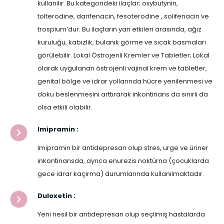
kullanılır. Bu kategorideki ilaçlar; oxybutynin,
tolterodine, darifenacin, fesoterodine , solifenacin ve
trospium’dur. Bu ilaçların yan etkileri arasında, ağız
kuruluğu, kabızlık, bulanık görme ve sıcak basmaları
görülebilir. Lokal Östrojenli Kremler ve Tabletler; Lokal
olarak uygulanan östrojenli vajinal krem ve tabletler,
genital bölge ve idrar yollarında hücre yenilenmesi ve
doku beslenmesini arttırarak inkontinans da sınırlı da
olsa etkili olabilir.
Imipramin :
Imipramin bir antidepresan olup stres, urge ve üriner
inkontinansda, ayrıca enurezis noktürna (çocuklarda
gece idrar kaçırma) durumlarında kullanılmaktadır.
Duloxetin :
Yeni nesil bir antidepresan olup seçilmiş hastalarda