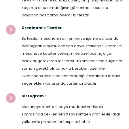
veya ıkınması ile karın içi basınç artışı sağlanarak idrar
kaçırma olup olmadığının gözlenmesi esasına
dayanan basit ama önemli bir testtir.
Ürodinamik Testler :
Bu testler mesanenin dinlenme ve işeme esnasında
basınçların ölçümü esasına dayalı testlerdir. Üretra ve
mesaneye kateter yerleşimi ve özel basınç ölçer
cihazlar gerektiren testlerdir. İnkontinans tanısı için her
zaman gerekli olmamakla beraber, özellikle
inkontinans tipinin belirlenemediği hastalarda tedavi
seçenekleri konusunda yardımcı olabilir.
Sistogram :
Mesaneye kontrast boya maddesi verilerek
sonrasında çekilen seri X ray röntgen grafiler ile idrar
yollarında problemler tespit edilebilir.