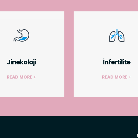
Jinekoloji
İnfertilite
READ MORE +
READ MORE +