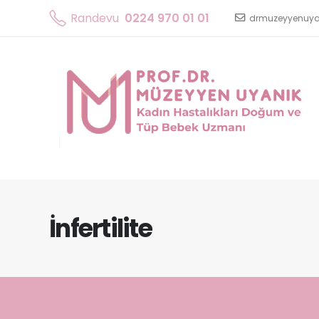
Randevu
0224 970 01 01
drmuzeyyenuy
İnfertilite