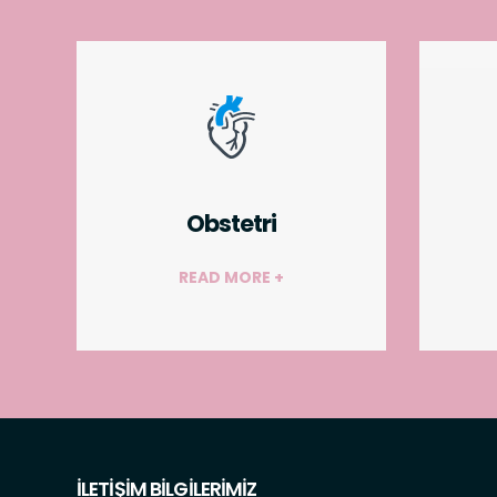
Obstetri
READ MORE +
İLETİŞİM BİLGİLERİMİZ